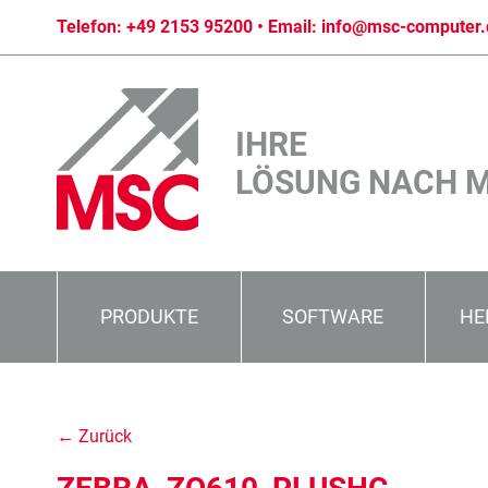
Telefon:
+49 2153 95200
• Email:
info@msc-computer.
IHRE
LÖSUNG NACH 
PRODUKTE
SOFTWARE
HE
← Zurück