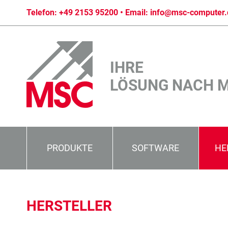
Telefon:
+49 2153 95200
• Email:
info@msc-computer.
IHRE
LÖSUNG NACH 
PRODUKTE
SOFTWARE
HE
HERSTELLER