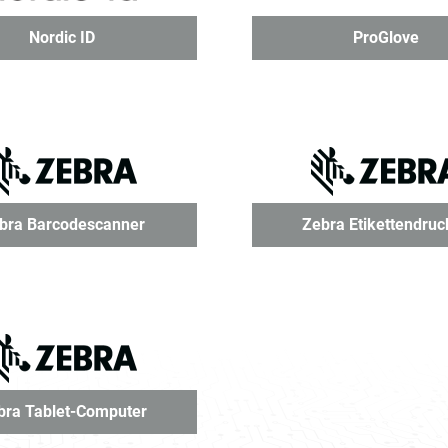
Nordic ID
ProGlove
bra Barcodescanner
Zebra Etikettendruc
bra Tablet-Computer