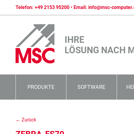
Telefon:
+49 2153 95200
• Email:
info@msc-computer.
IHRE
LÖSUNG NACH 
PRODUKTE
SOFTWARE
HE
← Zurück