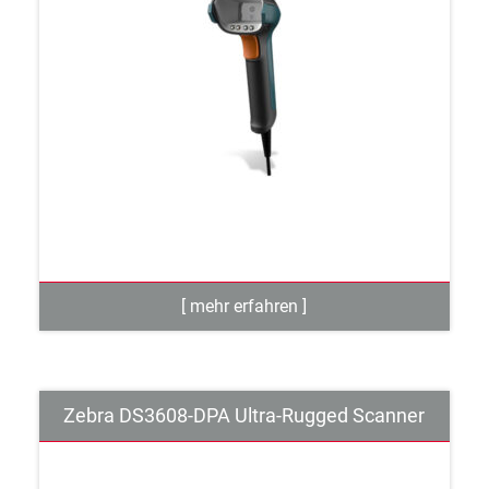
Zebra DS3608-DPA Ultra-Rugged Scanner