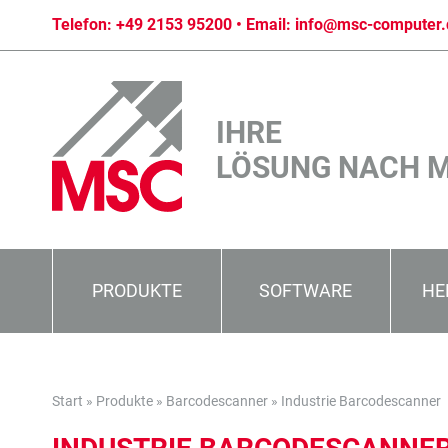
Telefon:
+49 2153 95200
• Email:
info@msc-computer.
IHRE
LÖSUNG NACH 
PRODUKTE
SOFTWARE
HE
Start
»
Produkte
»
Barcodescanner
»
Industrie Barcodescanner