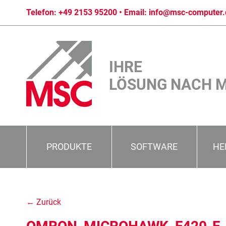
Telefon:
+49 2153 95200
• Email:
info@msc-computer.
IHRE
LÖSUNG NACH 
PRODUKTE
SOFTWARE
HE
← Zurück