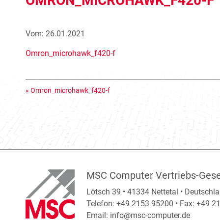
OMRON_MICROHAWK_F420-F
Vom: 26.01.2021
Omron_microhawk_f420-f
«
Omron_microhawk_f420-f
MSC Computer Vertriebs-Gese
Lötsch 39 • 41334 Nettetal • Deutschl
Telefon: +49 2153 95200 • Fax: +49 
Email:
info@msc-computer.de