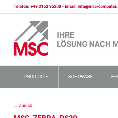
Telefon:
+49 2153 95200
• Email:
info@msc-computer.
IHRE
LÖSUNG NACH 
PRODUKTE
SOFTWARE
HE
← Zurück