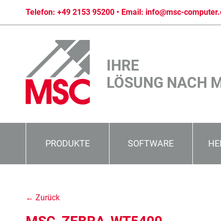
Telefon:
+49 2153 95200
• Email:
info@msc-computer.
IHRE
LÖSUNG NACH 
PRODUKTE
SOFTWARE
HE
← Zurück