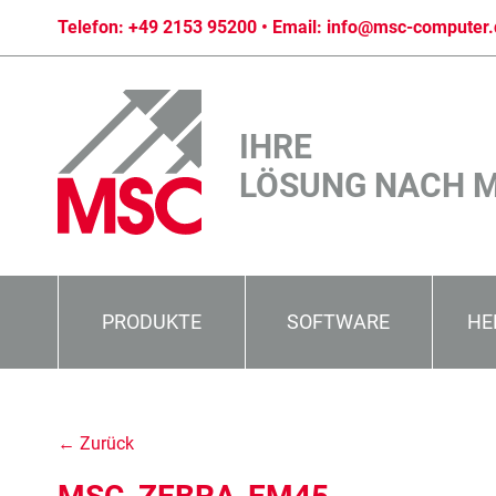
Telefon:
+49 2153 95200
• Email:
info@msc-computer.
IHRE
LÖSUNG NACH 
PRODUKTE
SOFTWARE
HE
← Zurück