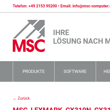
Telefon:
+49 2153 95200
• Email:
info@msc-computer.
IHRE
LÖSUNG NACH 
PRODUKTE
SOFTWARE
HE
← Zurück