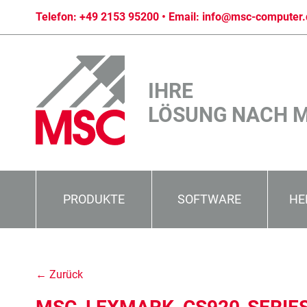
Telefon:
+49 2153 95200
• Email:
info@msc-computer.
IHRE
LÖSUNG NACH 
PRODUKTE
SOFTWARE
HE
← Zurück