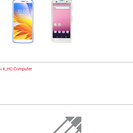
«
k_HC-Computer