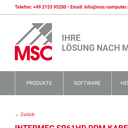
Telefon:
+49 2153 95200
• Email:
info@msc-computer.
IHRE
LÖSUNG NACH 
PRODUKTE
SOFTWARE
HE
← Zurück