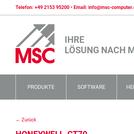
Telefon:
+49 2153 95200
• Email:
info@msc-computer.
IHRE
LÖSUNG NACH 
PRODUKTE
SOFTWARE
HE
← Zurück