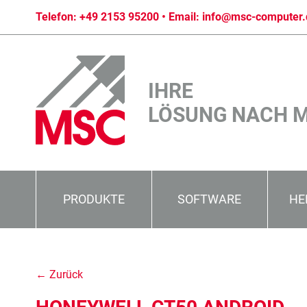
Telefon:
+49 2153 95200
• Email:
info@msc-computer.
IHRE
LÖSUNG NACH 
PRODUKTE
SOFTWARE
HE
← Zurück