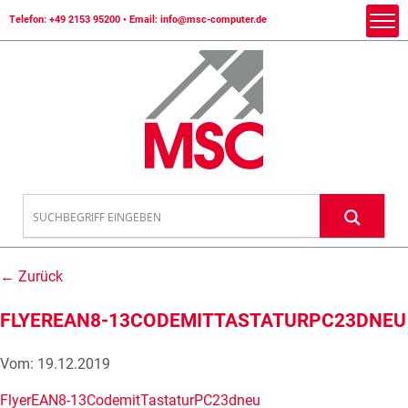
Telefon:
+49 2153 95200
• Email:
info@msc-computer.de
← Zurück
FLYEREAN8-13CODEMITTASTATURPC23DNEU
Vom: 19.12.2019
FlyerEAN8-13CodemitTastaturPC23dneu