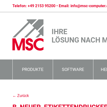
Telefon:
+49 2153 95200
• Email:
info@msc-computer.
IHRE
LÖSUNG NACH 
PRODUKTE
SOFTWARE
HE
← Zurück