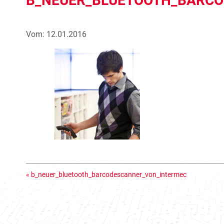
B_NEUER_BLUETOOTH_BARC
Vom: 12.01.2016
«
b_neuer_bluetooth_barcodescanner_von_intermec