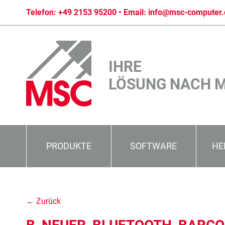
Telefon:
+49 2153 95200
• Email:
info@msc-computer.
IHRE
LÖSUNG NACH 
PRODUKTE
SOFTWARE
HE
← Zurück