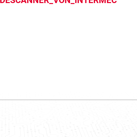
ODESCANNER_VON_INTERMEC