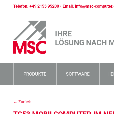
Telefon:
+49 2153 95200
• Email:
info@msc-computer.
IHRE
LÖSUNG NACH 
PRODUKTE
SOFTWARE
HE
← Zurück