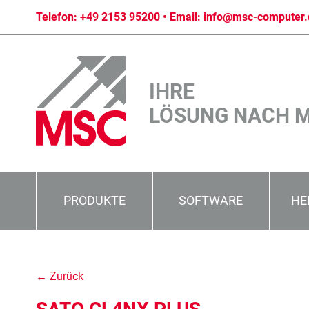
Telefon:
+49 2153 95200
• Email:
info@msc-computer.
IHRE
LÖSUNG NACH 
PRODUKTE
SOFTWARE
HE
← Zurück