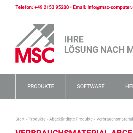
Telefon:
+49 2153 95200
• Email:
info@msc-computer.
IHRE
LÖSUNG NACH 
PRODUKTE
SOFTWARE
HE
Start
»
Produkte
»
Abgekündigte Produkte
»
Verbrauchsmaterial