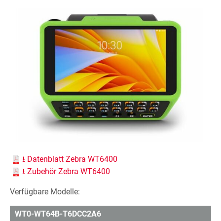
⭳ Datenblatt Zebra WT6400
⭳ Zubehör Zebra WT6400
Verfügbare Modelle:
WT0-WT64B-T6DCC2A6