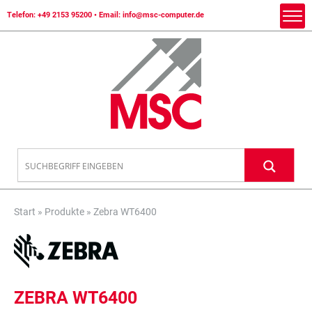
Telefon:
+49 2153 95200
• Email:
info@msc-computer.de
Start
»
Produkte
»
Zebra WT6400
ZEBRA WT6400