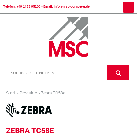
Telefon:
+49 2153 95200
• Email:
info@msc-computer.de
Start
»
Produkte
»
Zebra TC58e
ZEBRA TC58E