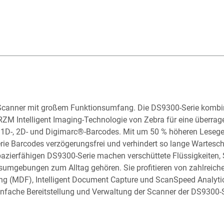
s-Scanner mit großem Funktionsumfang. Die DS9300-Serie kombi
ZM Intelligent Imaging-Technologie von Zebra für eine überrag
 1D-, 2D- und Digimarc®-Barcodes. Mit um 50 % höheren Leseg
Serie Barcodes verzögerungsfrei und verhindert so lange Wartes
zierfähigen DS9300-Serie machen verschüttete Flüssigkeiten, S
sumgebungen zum Alltag gehören. Sie profitieren von zahlreiche
ting (MDF), Intelligent Document Capture und ScanSpeed Analyt
nfache Bereitstellung und Verwaltung der Scanner der DS9300-S