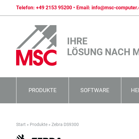
Telefon:
+49 2153 95200
• Email:
info@msc-computer.
IHRE
LÖSUNG NACH 
PRODUKTE
SOFTWARE
HE
Start
»
Produkte
»
Zebra DS9300