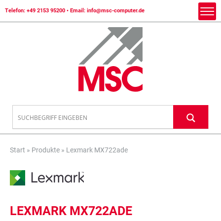
Telefon:
+49 2153 95200
• Email:
info@msc-computer.de
Start
»
Produkte
»
Lexmark MX722ade
LEXMARK MX722ADE