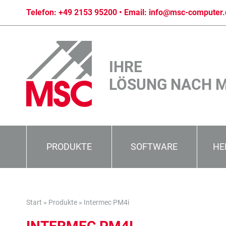
Telefon:
+49 2153 95200
• Email:
info@msc-computer.
IHRE
LÖSUNG NACH 
PRODUKTE
SOFTWARE
HE
Start
»
Produkte
»
Intermec PM4i