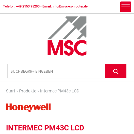
Telefon:
+49 2153 95200
• Email:
info@msc-computer.de
Start
»
Produkte
»
Intermec PM43c LCD
INTERMEC PM43C LCD