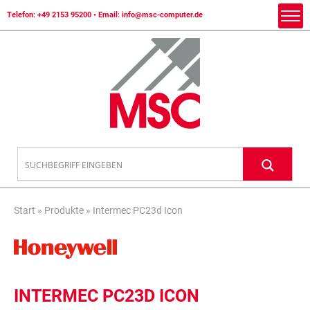
Telefon:
+49 2153 95200
• Email:
info@msc-computer.de
Start
»
Produkte
»
Intermec PC23d Icon
INTERMEC PC23D ICON