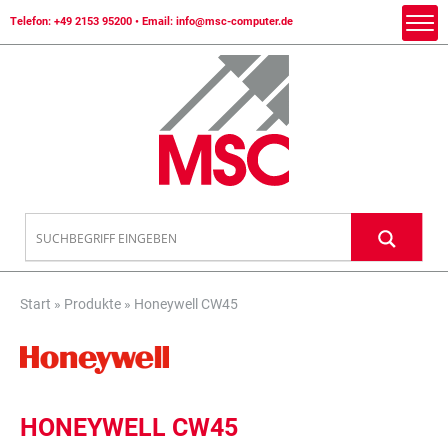
Telefon:
+49 2153 95200
• Email:
info@msc-computer.de
Start
»
Produkte
»
Honeywell CW45
HONEYWELL CW45