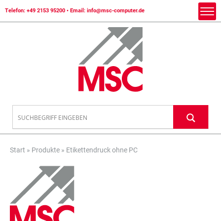
Telefon:
+49 2153 95200
• Email:
info@msc-computer.de
Start
»
Produkte
»
Etikettendruck ohne PC