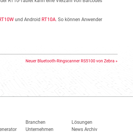
der RT10-Tablet kann eine Vielzahl von Barcodes
RT10W
und Android
RT10A
. So können Anwender
Neuer Bluetooth-Ringscanner RS5100 von Zebra
»
Branchen
Lösungen
enerator
Unternehmen
News Archiv