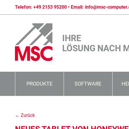
Telefon:
+49 2153 95200
• Email:
info@msc-computer.
IHRE
LÖSUNG NACH 
PRODUKTE
SOFTWARE
HE
← Zurück