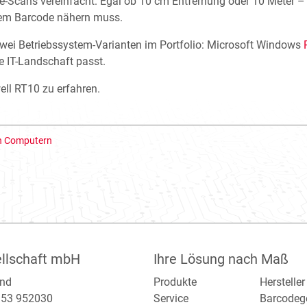
-Scans vereinfacht. Egal ob 10 cm Entfernung oder 10 Meter – 
 dem Barcode nähern muss.
 zwei Betriebssystem-Varianten im Portfolio: Microsoft Windows
e IT-Landschaft passt.
ll RT10 zu erfahren.
en Computern
llschaft mbH
Ihre Lösung nach Maß
and
Produkte
Hersteller
2153 952030
Service
Barcodeg