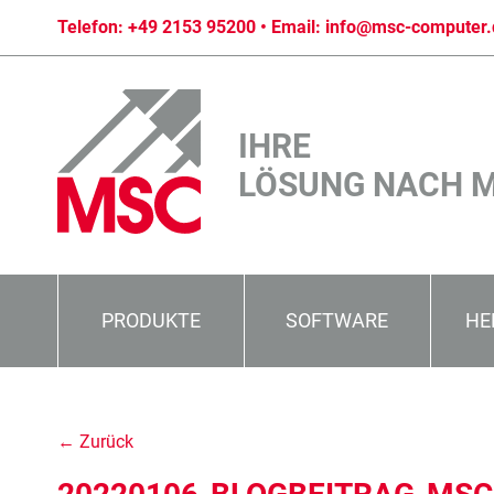
Telefon:
+49 2153 95200
• Email:
info@msc-computer.
IHRE
LÖSUNG NACH 
PRODUKTE
SOFTWARE
HE
← Zurück