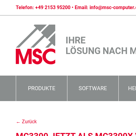
Telefon:
+49 2153 95200
• Email:
info@msc-computer.
IHRE
LÖSUNG NACH 
PRODUKTE
SOFTWARE
HE
← Zurück