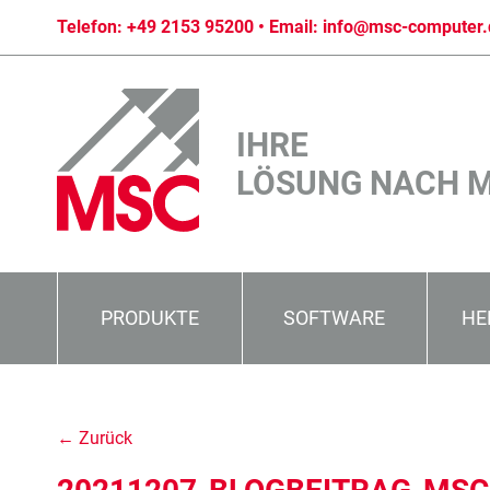
Telefon:
+49 2153 95200
• Email:
info@msc-computer.
IHRE
LÖSUNG NACH 
PRODUKTE
SOFTWARE
HE
← Zurück