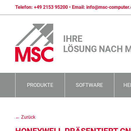
Telefon:
+49 2153 95200
• Email:
info@msc-computer.
IHRE
LÖSUNG NACH 
PRODUKTE
SOFTWARE
HE
← Zurück