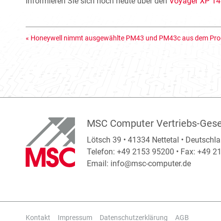
Informieren Sie sich noch heute über den
Voyager XP 1
«
Honeywell nimmt ausgewählte PM43 und PM43c aus dem P
MSC Computer Vertriebs-Gese
Lötsch 39 • 41334 Nettetal • Deutschl
Telefon: +49 2153 95200 • Fax: +49 
Email:
info@msc-computer.de
Kontakt
Impressum
Datenschutzerklärung
AGB