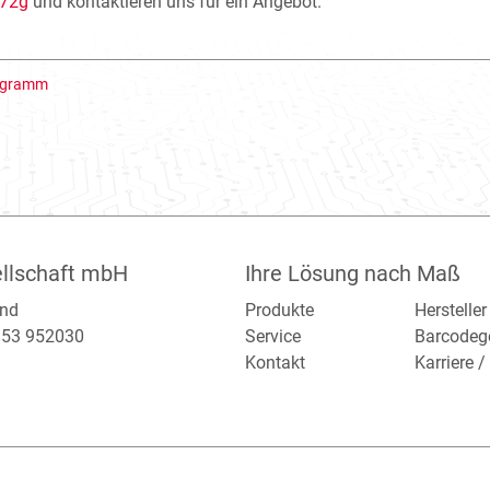
472g
und kontaktieren uns für ein Angebot.
rogramm
llschaft mbH
Ihre Lösung nach Maß
and
Produkte
Hersteller
2153 952030
Service
Barcodeg
Kontakt
Karriere 