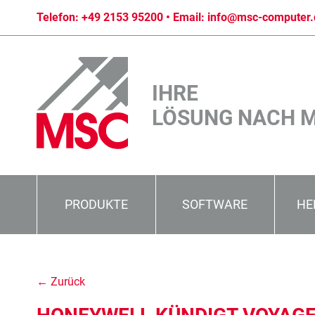
Telefon:
+49 2153 95200
• Email:
info@msc-computer.
IHRE
LÖSUNG NACH 
PRODUKTE
SOFTWARE
HE
← Zurück