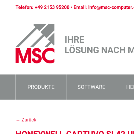
Telefon:
+49 2153 95200
• Email:
info@msc-computer.
IHRE
LÖSUNG NACH 
PRODUKTE
SOFTWARE
HE
← Zurück