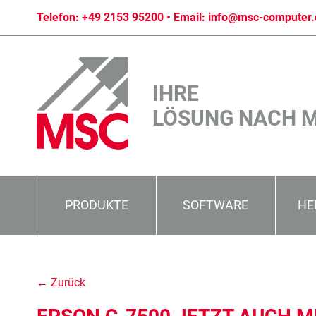
Telefon:
+49 2153 95200
• Email:
info@msc-computer.
IHRE
LÖSUNG NACH 
PRODUKTE
SOFTWARE
HE
← Zurück