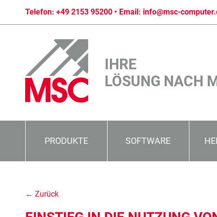
Telefon:
+49 2153 95200
• Email:
info@msc-computer.
IHRE
LÖSUNG NACH 
PRODUKTE
SOFTWARE
HE
← Zurück