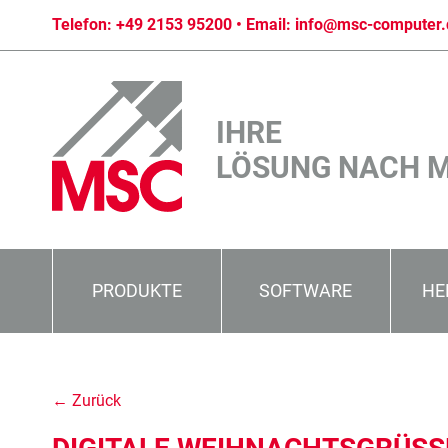
Telefon:
+49 2153 95200
• Email:
info@msc-computer.
IHRE
LÖSUNG NACH 
PRODUKTE
SOFTWARE
HE
← Zurück