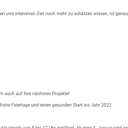
len und intensiven Zeit noch mehr zu schätzen wissen, ist genau
n auch auf Ihre nächsten Projekte!
 frohe Feiertage und einen gesunden Start ins Jahr 2022
r jeweils von 8 bis 17 Uhr geöffnet. Ab dem 3. Januar sind wi