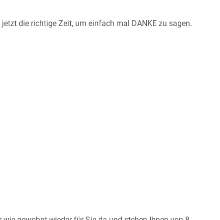
 jetzt die richtige Zeit, um einfach mal DANKE zu sagen.
r wie gewohnt wieder für Sie da und stehen Ihnen von 8