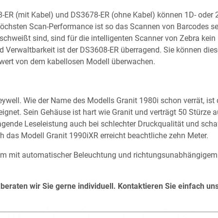
08-ER (mit Kabel) und DS3678-ER (ohne Kabel) können 1D- oder 
 höchsten Scan-Performance ist so das Scannen von Barcodes sel
chweißt sind, sind für die intelligenten Scanner von Zebra kein
d Verwaltbarkeit ist der DS3608-ER überragend. Sie können diese
kuwert von dem kabellosen Modell überwachen.
well. Wie der Name des Modells Granit 1980i schon verrät, ist 
et. Sein Gehäuse ist hart wie Granit und verträgt 50 Stürze a
agende Leseleistung auch bei schlechter Druckqualität und scha
 das Modell Granit 1990iXR erreicht beachtliche zehn Meter.
ystem mit automatischer Beleuchtung und richtungsunabhängigem 
, beraten wir Sie gerne individuell. Kontaktieren Sie einfach 