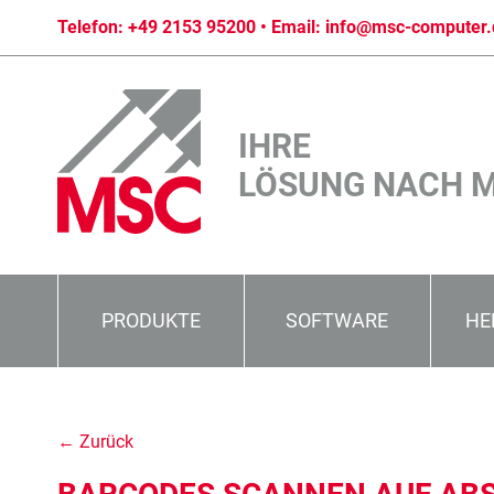
Telefon:
+49 2153 95200
• Email:
info@msc-computer.
IHRE
LÖSUNG NACH 
PRODUKTE
SOFTWARE
HE
← Zurück