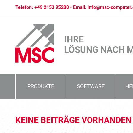
Telefon:
+49 2153 95200
• Email:
info@msc-computer.
IHRE
LÖSUNG NACH 
PRODUKTE
SOFTWARE
HE
KEINE BEITRÄGE VORHANDEN