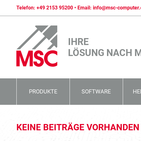
Telefon:
+49 2153 95200
• Email:
info@msc-computer.
IHRE
LÖSUNG NACH 
PRODUKTE
SOFTWARE
HE
KEINE BEITRÄGE VORHANDEN