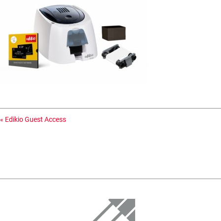
«
Edikio Guest Access